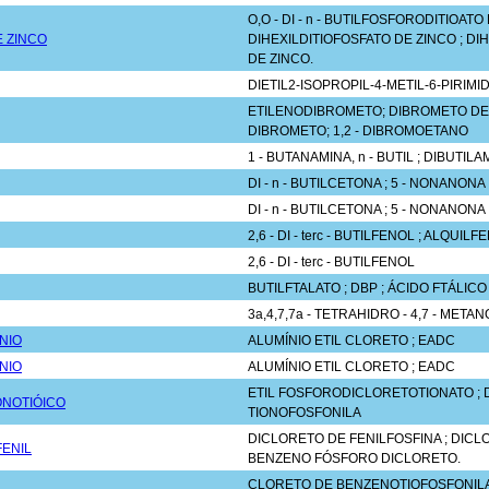
O,O - DI - n - BUTILFOSFORODITIOATO 
E ZINCO
DIHEXILDITIOFOSFATO DE ZINCO ; D
DE ZINCO.
DIETIL2-ISOPROPIL-4-METIL-6-PIRIMID
ETILENODIBROMETO; DIBROMETO DE 
DIBROMETO; 1,2 - DIBROMOETANO
1 - BUTANAMINA, n - BUTIL ; DIBUTILAM
DI - n - BUTILCETONA ; 5 - NONANONA
DI - n - BUTILCETONA ; 5 - NONANONA
2,6 - DI - terc - BUTILFENOL ; ALQUILF
2,6 - DI - terc - BUTILFENOL
BUTILFTALATO ; DBP ; ÁCIDO FTÁLICO
3a,4,7,7a - TETRAHIDRO - 4,7 - META
NIO
ALUMÍNIO ETIL CLORETO ; EADC
NIO
ALUMÍNIO ETIL CLORETO ; EADC
ETIL FOSFORODICLORETOTIONATO ; 
ONOTIÓICO
TIONOFOSFONILA
DICLORETO DE FENILFOSFINA ; DICL
ENIL
BENZENO FÓSFORO DICLORETO.
CLORETO DE BENZENOTIOFOSFONILA