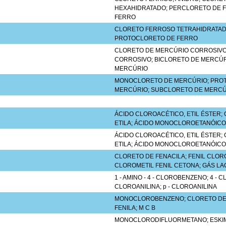
HEXAHIDRATADO; PERCLORETO DE F
FERRO
CLORETO FERROSO TETRAHIDRATADO
PROTOCLORETO DE FERRO
CLORETO DE MERCÚRIO CORROSIVO
CORROSIVO; BICLORETO DE MERCÚR
MERCÚRIO
MONOCLORETO DE MERCÚRIO; PRO
MERCÚRIO; SUBCLORETO DE MERCÚ
ÁCIDO CLOROACÉTICO, ETIL ÉSTER
ETILA; ÁCIDO MONOCLOROETANÓICO,
ÁCIDO CLOROACÉTICO, ETIL ÉSTER
ETILA; ÁCIDO MONOCLOROETANÓICO,
CLORETO DE FENACILA; FENIL CLOR
CLOROMETIL FENIL CETONA; GÁS L
1 - AMINO - 4 - CLOROBENZENO; 4 - 
CLOROANILINA; p - CLOROANILINA
MONOCLOROBENZENO; CLORETO DE
FENILA; M C B
MONOCLORODIFLUORMETANO; ESKIMON 