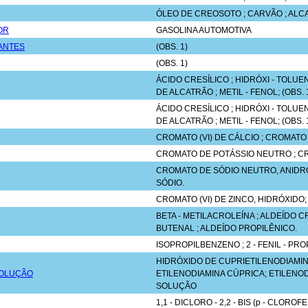
ÓLEO DE CREOSOTO ; CARVÃO ; ALC
OR
GASOLINA AUTOMOTIVA
ANTES
(OBS. 1)
(OBS. 1)
ÁCIDO CRESÍLICO ; HIDRÓXI - TOLUEN
DE ALCATRÃO ; METIL - FENOL; (OBS. 
ÁCIDO CRESÍLICO ; HIDRÓXI - TOLUEN
DE ALCATRÃO ; METIL - FENOL; (OBS. 
CROMATO (VI) DE CÁLCIO ; CROMATO
CROMATO DE POTÁSSIO NEUTRO ; CR
CROMATO DE SÓDIO NEUTRO, ANIDRO 
SÓDIO.
CROMATO (VI) DE ZINCO, HIDRÓXIDO
BETA - METILACROLEÍNA ; ALDEÍDO CROT
BUTENAL ; ALDEÍDO PROPILÊNICO.
ISOPROPILBENZENO ; 2 - FENIL - PR
HIDRÓXIDO DE CUPRIETILENODIAMIN
SOLUÇÃO
ETILENODIAMINA CÚPRICA; ETILENO
SOLUÇÃO
1,1 - DICLORO - 2,2 - BIS (p - CLOROF