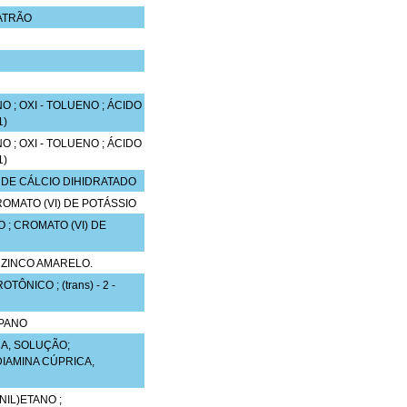
ATRÃO
O ; OXI - TOLUENO ; ÁCIDO
1)
O ; OXI - TOLUENO ; ÁCIDO
1)
 DE CÁLCIO DIHIDRATADO
OMATO (VI) DE POTÁSSIO
; CROMATO (VI) DE
; ZINCO AMARELO.
ÔNICO ; (trans) - 2 -
OPANO
A, SOLUÇÃO;
DIAMINA CÚPRICA,
ENIL)ETANO ;