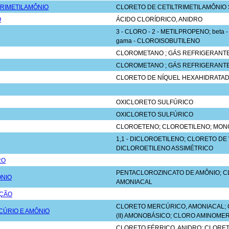
RIMETILAMÔNIO
CLORETO DE CETILTRIMETILAMÔNIO
O
ÁCIDO CLORÍDRICO, ANIDRO
3 - CLORO - 2 - METILPROPENO; beta 
gama - CLOROISOBUTILENO
CLOROMETANO ; GÁS REFRIGERANTE
CLOROMETANO ; GÁS REFRIGERANTE
CLORETO DE NÍQUEL HEXAHIDRATA
OXICLORETO SULFÚRICO
OXICLORETO SULFÚRICO
CLOROETENO; CLOROETILENO; MONÔ
1,1 - DICLOROETILENO; CLORETO DE V
DICLOROETILENO ASSIMÉTRICO
RO
PENTACLOROZINCATO DE AMÔNIO; C
ÔNIO
AMONIACAL
UÇÃO
CLORETO MERCÚRICO, AMONIACAL;
CÚRIO E AMÔNIO
(II) AMONOBÁSICO; CLORO AMINOME
CLORETO FÉRRICO, ANIDRO; CLORET