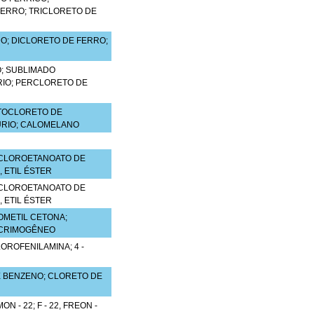
ERRO; TRICLORETO DE
; DICLORETO DE FERRO;
; SUBLIMADO
IO; PERCLORETO DE
TOCLORETO DE
RIO; CALOMELANO
; CLOROETANOATO DE
 ETIL ÉSTER
; CLOROETANOATO DE
 ETIL ÉSTER
OMETIL CETONA;
ACRIMOGÊNEO
CLOROFENILAMINA; 4 -
 BENZENO; CLORETO DE
- 22; F - 22, FREON -