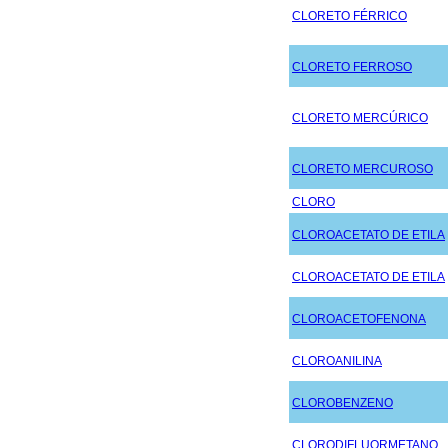
CLORETO FÉRRICO
CLORETO FERROSO
CLORETO MERCÚRICO
CLORETO MERCUROSO
CLORO
CLOROACETATO DE ETILA
CLOROACETATO DE ETILA
CLOROACETOFENONA
CLOROANILINA
CLOROBENZENO
CLORODIFLUORMETANO