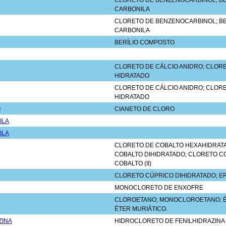
CLORETO DE BENZENOCARBINOL; B
CARBONILA
CLORETO DE BENZENOCARBINOL; B
CARBONILA
BERÍLIO COMPOSTO
CLORETO DE CÁLCIO ANIDRO; CLOR
HIDRATADO
CLORETO DE CÁLCIO ANIDRO; CLOR
HIDRATADO
O
CIANETO DE CLORO
ILA
ILA
CLORETO DE COBALTO HEXAHIDRAT
COBALTO DIHIDRATADO; CLORETO C
COBALTO (II)
CLORETO CÚPRICO DIHIDRATADO; ER
MONOCLORETO DE ENXOFRE
CLOROETANO; MONOCLOROETANO; É
ÉTER MURIÁTICO.
ZINA
HIDROCLORETO DE FENILHIDRAZINA