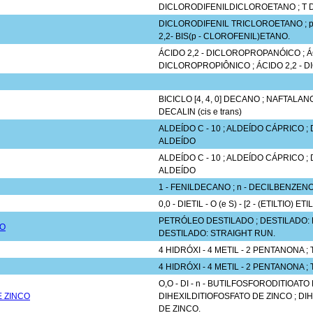
DICLORODIFENILDICLOROETANO ; T 
DICLORODIFENIL TRICLOROETANO ; pp'
2,2- BIS(p - CLOROFENIL)ETANO.
ÁCIDO 2,2 - DICLOROPROPANÓICO ; ÁCI
DICLOROPROPIÔNICO ; ÁCIDO 2,2 - 
BICICLO [4, 4, 0] DECANO ; NAFTALA
DECALIN (cis e trans)
ALDEÍDO C - 10 ; ALDEÍDO CÁPRICO ; 
ALDEÍDO
ALDEÍDO C - 10 ; ALDEÍDO CÁPRICO ; 
ALDEÍDO
1 - FENILDECANO ; n - DECILBENZEN
0,0 - DIETIL - O (e S) - [2 - (ETILTIO) 
PETRÓLEO DESTILADO ; DESTILADO: 
EO
DESTILADO: STRAIGHT RUN.
4 HIDRÓXI - 4 METIL - 2 PENTANONA 
4 HIDRÓXI - 4 METIL - 2 PENTANONA 
O,O - DI - n - BUTILFOSFORODITIOATO 
E ZINCO
DIHEXILDITIOFOSFATO DE ZINCO ; D
DE ZINCO.