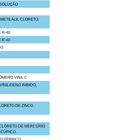
 SOLUÇÃO
- METILALIL CLORETO;
 R-40
 R-40
DO
MERO VINIL C
INILIDENO INIBIDO;
LORETO DE ZINCO
 CLORETO DE MERCÚRIO
RCÚRICO.
O FÉRRICO,