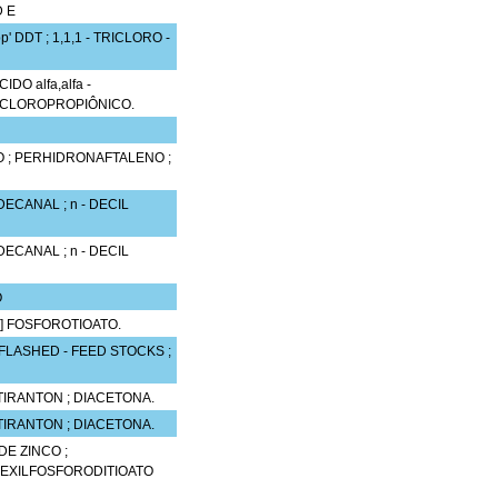
D E
 DDT ; 1,1,1 - TRICLORO -
DO alfa,alfa -
DICLOROPROPIÔNICO.
NO ; PERHIDRONAFTALENO ;
DECANAL ; n - DECIL
DECANAL ; n - DECIL
O
ETIL] FOSFOROTIOATO.
FLASHED - FEED STOCKS ;
; TIRANTON ; DIACETONA.
; TIRANTON ; DIACETONA.
DE ZINCO ;
IHEXILFOSFORODITIOATO