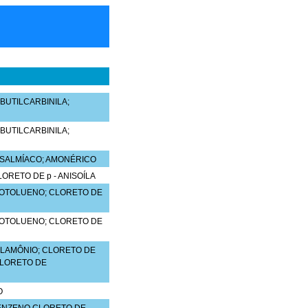
 BUTILCARBINILA;
 BUTILCARBINILA;
 SALMÍACO; AMONÉRICO
ORETO DE p - ANISOÍLA
OROTOLUENO; CLORETO DE
OROTOLUENO; CLORETO DE
ILAMÔNIO; CLORETO DE
CLORETO DE
O