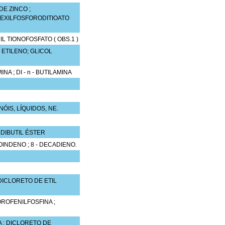
DE ZINCO ;
IHEXILFOSFORODITIOATO
IL TIONOFOSFATO ( OBS.1 )
ETILENO; GLICOL
INA ; DI - n - BUTILAMINA
ENÓIS, LÍQUIDOS, NE.
 DIBUTIL ÉSTER
NOINDENO ; 8 - DECADIENO.
DICLORETO DE ETIL
OROFENILFOSFINA ;
 ; DICLORETO DE