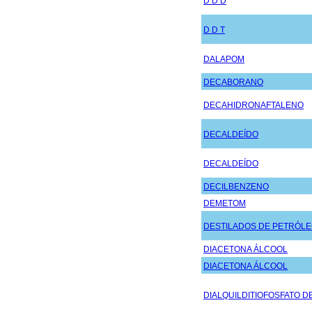
D D D
D D T
DALAPOM
DECABORANO
DECAHIDRONAFTALENO
DECALDEÍDO
DECALDEÍDO
DECILBENZENO
DEMETOM
DESTILADOS DE PETRÓL
DIACETONA ÁLCOOL
DIACETONA ÁLCOOL
DIALQUILDITIOFOSFATO D