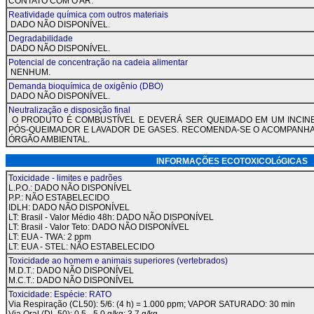
CONTATO COM O AR.
Reatividade química com outros materiais
DADO NÃO DISPONÍVEL.
Degradabilidade
DADO NÃO DISPONÍVEL.
Potencial de concentração na cadeia alimentar
NENHUM.
Demanda bioquímica de oxigênio (DBO)
DADO NÃO DISPONÍVEL.
Neutralização e disposição final
O PRODUTO É COMBUSTÍVEL E DEVERÁ SER QUEIMADO EM UM INCIN
PÓS-QUEIMADOR E LAVADOR DE GASES. RECOMENDA-SE O ACOMPANHA
ÓRGÃO AMBIENTAL.
INFORMAÇÕES ECOTOXICOL
Toxicidade - limites e padrões
L.P.O.: DADO NÃO DISPONÍVEL
P.P.: NÃO ESTABELECIDO
IDLH: DADO NÃO DISPONÍVEL
LT: Brasil - Valor Médio 48h: DADO NÃO DISPONÍVEL
LT: Brasil - Valor Teto: DADO NÃO DISPONÍVEL
LT: EUA - TWA: 2 ppm
LT: EUA - STEL: NÃO ESTABELECIDO
Toxicidade ao homem e animais superiores (vertebrados)
M.D.T.: DADO NÃO DISPONÍVEL
M.C.T.: DADO NÃO DISPONÍVEL
Toxicidade: Espécie: RATO
Via Respiração (CL50): 5/6: (4 h) = 1.000 ppm; VAPOR SATURADO: 30 min