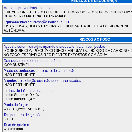
MEDIDAS DE SEGU
Medidas preventivas imediatas
EVITAR CONTATO COM O LÍQUIDO. CHAMAR OS BOMBEIROS. PARAR O VAZ
REMOVER O MATERIAL DERRAMADO.
Equipamentos de Proteção Individual (EPI)
USAR LUVAS, BOTAS E ROUPAS DE BORRACHA BUTÍLICA OU NEOPRENE 
AUTÔNOMA.
RISCOS AO 
Ações a serem tomadas quando o produto entra em combustão
EXTINGUIR COM PÓ QUÍMICO SECO, ESPUMA OU DIÓXIDO DE CARBONO. 
NO FOGO. ESFRIAR OS RECIPIENTES EXPOSTOS COM ÁGUA.
Comportamento do produto no fogo
COMBUSTÍVEL.
Produtos perigosos da reação de combustão
NÃO PERTINENTE.
Agentes de extinção que não podem ser usados
NÃO PERTINENTE.
Limites de inflamabilidade no ar
Limite Superior: 9,4 %
Limite Inferior: 1,4 %
Ponto de fulgor
47,8°C (VASO ABERTO )
Temperatura de ignição
279°C
Taxa de queima
4,7 mm/min