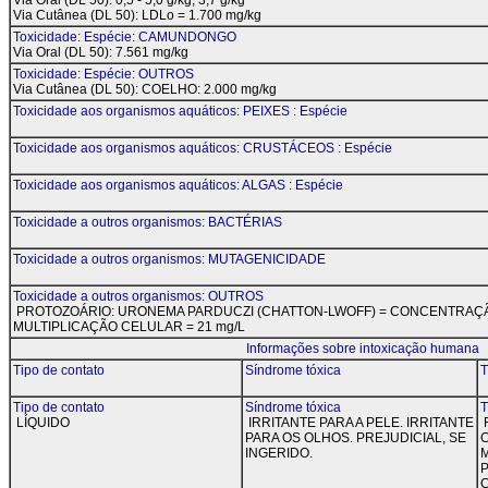
Via Oral (DL 50): 0,5 - 5,0 g/kg; 3,7 g/kg
Via Cutânea (DL 50): LDLo = 1.700 mg/kg
Toxicidade: Espécie: CAMUNDONGO
Via Oral (DL 50): 7.561 mg/kg
Toxicidade: Espécie: OUTROS
Via Cutânea (DL 50): COELHO: 2.000 mg/kg
Toxicidade aos organismos aquáticos: PEIXES : Espécie
Toxicidade aos organismos aquáticos: CRUSTÁCEOS : Espécie
Toxicidade aos organismos aquáticos: ALGAS : Espécie
Toxicidade a outros organismos: BACTÉRIAS
Toxicidade a outros organismos: MUTAGENICIDADE
Toxicidade a outros organismos: OUTROS
PROTOZOÁRIO: URONEMA PARDUCZI (CHATTON-LWOFF) = CONCENTRAÇÃO 
MULTIPLICAÇÃO CELULAR = 21 mg/L
Informações sobre intoxicação humana
Tipo de contato
Síndrome tóxica
T
Tipo de contato
Síndrome tóxica
T
LÍQUIDO
IRRITANTE PARA A PELE. IRRITANTE
PARA OS OLHOS. PREJUDICIAL, SE
INGERIDO.
M
C