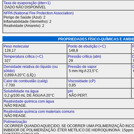
Taxa de evaporação (éter=1)
DADO NÃO DISPONÍVEL
NFPA (National Fire Protection Association)
Perigo de Saúde (Azul): 2
Inflamabilidade (Vermelho): 2
Reatividade (Amarelo): 2
PROPRIEDADES FÍSICO-QUÍMICAS E A
Peso molecular
Ponto de ebulição (∘C)
P
128,17
148,8
Temperatura crítica (∘C)
Pressão crítica (atm)
D
327
29
Densidade relativa do líquido (ou
Pressão de vapor
C
sólido)
5 mm Hg A 23,5°C
0,899 A 20°C (LÍQ.)
Calor de combustão (cal/g)
Viscosidade (cP)
-7.700
0,85
Solubilidade na água
pH
0,2 g/100 mL DE ÁGUA A 20°C
NÃO PERT.
Reatividade química com água
NÃO REAGE.
Reatividade química com materiais comuns
NÃO REAGE.
Polimerização
OCORRER QUANDO AQUECIDO, SE OCORRER UMA POLIMERIZAÇÃO INCO
INIBIDOR DE POLIMERIZAÇÃO: ÉTER METÍLICO DE HIDROQUINONA: 15ppm