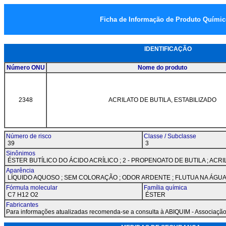
Ficha de Informação de Produto Quími
IDENTIFICAÇÃO
Número ONU
Nome do produto
2348
ACRILATO DE BUTILA, ESTABILIZADO
Número de risco
Classe / Subclasse
39
3
Sinônimos
ÉSTER BUTÍLICO DO ÁCIDO ACRÍLICO ; 2 - PROPENOATO DE BUTILA ; ACRIL
Aparência
LÍQUIDO AQUOSO ; SEM COLORAÇÃO ; ODOR ARDENTE ; FLUTUA NA ÁGUA
Fórmula molecular
Família química
C7 H12 O2
ÉSTER
Fabricantes
Para informações atualizadas recomenda-se a consulta à ABIQUIM - Associação 