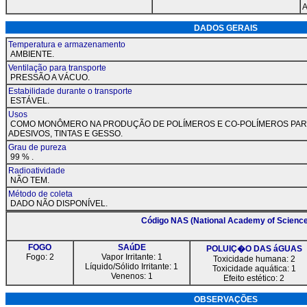
DADOS GER
Temperatura e armazenamento
AMBIENTE.
Ventilação para transporte
PRESSÃO A VÁCUO.
Estabilidade durante o transporte
ESTÁVEL.
Usos
COMO MONÔMERO NA PRODUÇÃO DE POLÍMEROS E CO-POLÍMEROS PAR
ADESIVOS, TINTAS E GESSO.
Grau de pureza
99 % .
Radioatividade
NÃO TEM.
Método de coleta
DADO NÃO DISPONÍVEL.
Código NAS (National Academy of Scienc
FOGO
SAúDE
POLUIÇ�O DAS áGUAS
Fogo: 2
Vapor Irritante: 1
Toxicidade humana: 2
Líquido/Sólido Irritante: 1
Toxicidade aquática: 1
Venenos: 1
Efeito estético: 2
OBSERVAÇ